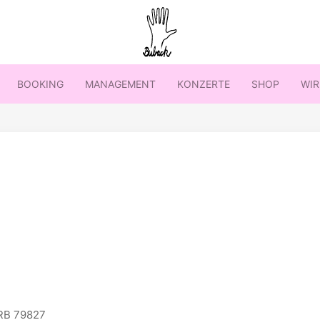
BOOKING
MANAGEMENT
KONZERTE
SHOP
WIR
RB 79827