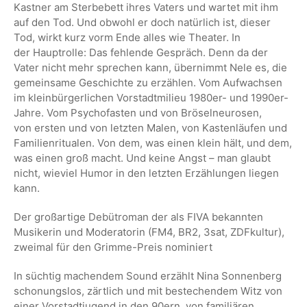
Kastner am Sterbebett ihres Vaters und wartet mit ihm
auf den Tod. Und
obwohl er doch natürlich ist, dieser
Tod, wirkt kurz vorm Ende alles wie Theater. In
der
Hauptrolle: Das fehlende Gespräch. Denn da der
Vater nicht mehr sprechen kann, übernimmt
Nele es, die
gemeinsame Geschichte zu erzählen. Vom Aufwachsen
im kleinbürgerlichen
Vorstadtmilieu 1980er- und 1990er-
Jahre. Vom Psychofasten und von Bröselneurosen,
von
ersten und von letzten Malen, von Kastenläufen und
Familienritualen. Von dem, was einen
klein hält, und dem,
was einen groß macht. Und keine Angst – man glaubt
nicht, wieviel
Humor in den letzten Erzählungen liegen
kann.
Der großartige Debütroman der als FIVA bekannten
Musikerin und Moderatorin (FM4, BR2,
3sat, ZDFkultur),
zweimal für den Grimme-Preis nominiert
In süchtig machendem Sound erzählt Nina Sonnenberg
schonungslos, zärtlich und mit
bestechendem Witz von
einer Vorstadtjugend in den 90ern, von familiären