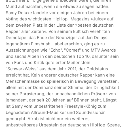
trotz ihrer Erfolge gerne unbequem waren, die ihren
Mund aufmachten, wenn sie etwas zu sagen hatten.
Samy Deluxe landete vor einigen Jahren bei einem
Voting des wichtigsten HipHop- Magazins »Juice« auf
dem zweiten Platz in der Liste der »besten deutschen
Rapper aller Zeiten«. Von seinem kultisch verehrten
Demotape, das Ende der Neunziger auf Jan Delays
legendärem Eimsbush-Label erschien, ging es zu
Auszeichnungen wie "Echo", "Comet" und MTV Awards
und sechs Alben in den deutschen Top 10, darunter sein
von Fans und Kritik gefeierter Meilenstein
"SchwarzWeiss" aus dem Jahr 2011, der Goldstatus
erreicht hat. Kein anderer deutscher Rapper kann eine
Menschenmasse so spielerisch in Bewegung versetzen,
allein mit der Dominanz seiner Stimme, der Dringlichkeit
seiner Phrasierung, der unnachahmlichen Präsenz von
jemandem, der seit 20 Jahren auf Bühnen steht. Längst
ist Samy vom unbestrittenen Freestyle-König zum
begnadeten Allround-Musiker und Soundvisionär
gemorpht. Afrob ist nicht nur ein weiteres
unbestreitbares Urgestein der deutschen HipHop-Szene,