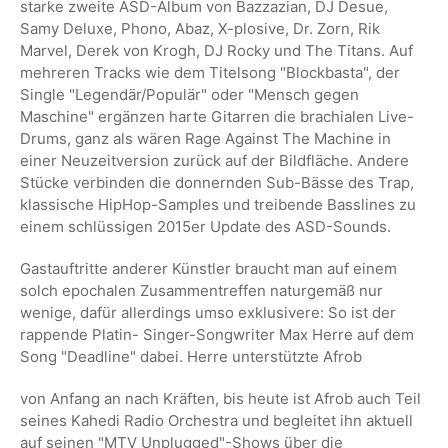
starke zweite ASD-Album von Bazzazian, DJ Desue,
Samy Deluxe, Phono, Abaz, X-plosive, Dr. Zorn, Rik
Marvel, Derek von Krogh, DJ Rocky und The Titans. Auf
mehreren Tracks wie dem Titelsong "Blockbasta", der
Single "Legendär/Populär" oder "Mensch gegen
Maschine" ergänzen harte Gitarren die brachialen Live-
Drums, ganz als wären Rage Against The Machine in
einer Neuzeitversion zurück auf der Bildfläche. Andere
Stücke verbinden die donnernden Sub-Bässe des Trap,
klassische HipHop-Samples und treibende Basslines zu
einem schlüssigen 2015er Update des ASD-Sounds.
Gastauftritte anderer Künstler braucht man auf einem
solch epochalen Zusammentreffen naturgemäß nur
wenige, dafür allerdings umso exklusivere: So ist der
rappende Platin- Singer-Songwriter Max Herre auf dem
Song "Deadline" dabei. Herre unterstützte Afrob
von Anfang an nach Kräften, bis heute ist Afrob auch Teil
seines Kahedi Radio Orchestra und begleitet ihn aktuell
auf seinen "MTV Unplugged"-Shows über die