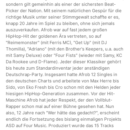
sondern gilt gemeinhin als einer der sichersten Beat-
Picker der Nation. Mit seinem natürlichen Gespür für die
richtige Musik unter seiner Stimmgewalt schaffte er es,
knapp 20 Jahre im Spiel zu bleiben, ohne sich jemals
auszuverkaufen. Afrob war auf fast jedem großen
HipHop-Hit der goldenen Ära vertreten, so auf
"Reimemonster" (mit Ferris MC), "Get Up" (mit DJ
Thomilla), "Adriano" (mit den Brother's Keepers, u.a. auch
mit Samy Deluxe) oder "Four Fists" (wieder mit Samy, KC
Da Rookee und D-Flame). Jeder dieser Klassiker gehört
bis heute zum Standardinventar jeder anständigen
Deutschrap-Party. Insgesamt hatte Afrob 12 Singles in
den deutschen Charts und arbeitete von Max Herre bis
Sido, von Eko Fresh bis Cro schon mit den Helden jeder
hiesigen HipHop-Generation zusammen. Vor der Hit-
Maschine Afrob hat jeder Respekt, der den Vollblut-
Rapper schon mal auf einer Bühne gesehen hat. Nun
also, 12 Jahre nach "Wer hätte das gedacht?", erscheint
endlich die Fortsetzung des bislang einmaligen Projekts
ASD auf Four Music. Produziert wurde das 15 Tracks